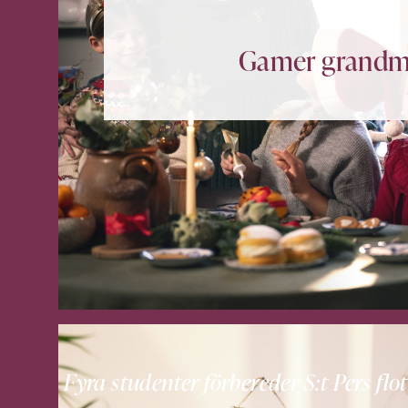
Gamer grand
Fyra studenter förbereder S:t Pers flot