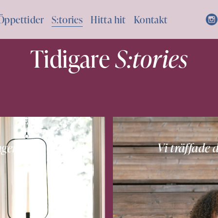
Öppettider
S:tories
Hitta hit
Kontakt
Tidigare
S:tories
nger
Vi träffade