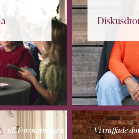
ma
Diskusdro
te till Forsränningen.
Vi träffade 