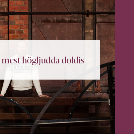
 mest högljudda doldis