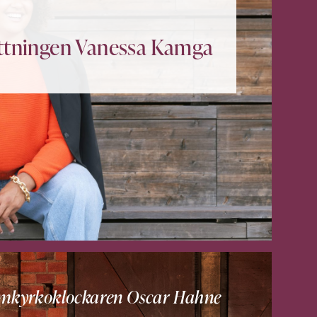
ttningen Vanessa Kamga
domkyrkoklockaren Oscar Hahne