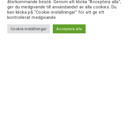
återkommande besök. Genom att klicka "Acceptera alla",
ger du medgivande till användandet av alla cookies. Du
kan klicka på "Cookie-inställningar" för att ge ett
kontrollerat medgivande.
Cookie-inställningar
Acceptera alla
Vi uppmärksammar Kvinnodagen
med sång
Läs mer
Ladda fler nyheter