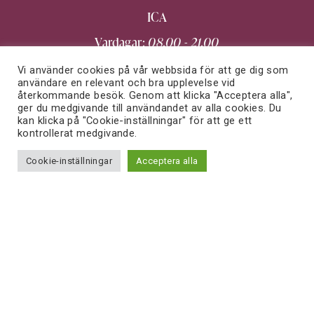
ICA
Vardagar:
08.00 - 21.00
Lördagar:
10.00 - 20.00
Vi använder cookies på vår webbsida för att ge dig som
användare en relevant och bra upplevelse vid
Söndagar:
10.00 - 20.00
återkommande besök. Genom att klicka "Acceptera alla",
ger du medgivande till användandet av alla cookies. Du
kan klicka på "Cookie-inställningar" för att ge ett
kontrollerat medgivande.
Apotek
Cookie-inställningar
Acceptera alla
Vardagar:
10.00 - 19.00
Lördagar:
10.00 - 17.00
Söndagar:
12.00 - 17.00
Clas Ohlson