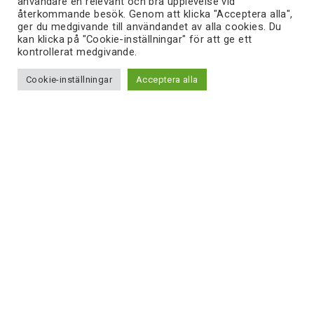
användare en relevant och bra upplevelse vid
återkommande besök. Genom att klicka "Acceptera alla",
Avvikande öppettider
ger du medgivande till användandet av alla cookies. Du
kan klicka på "Cookie-inställningar" för att ge ett
kontrollerat medgivande.
Cookie-inställningar
Acceptera alla
Öppettider
Vardagar: 10.00 - 19.00