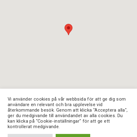
Vi använder cookies på vår webbsida för att ge dig som
användare en relevant och bra upplevelse vid
återkommande besök. Genom att klicka "Acceptera alla",
ger du medgivande till användandet av alla cookies. Du
kan klicka på "Cookie-inställningar" för att ge ett
Copyright © 2026. Skandia Fastigheter - All Rights
kontrollerat medgivande.
Reserved.