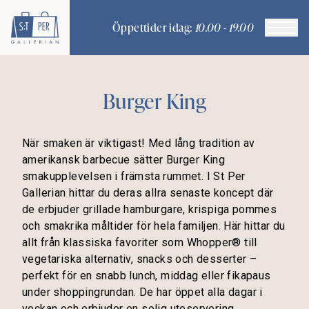
Öppettider idag:
10.00 - 19.00
Burger King
När smaken är viktigast! Med lång tradition av
amerikansk barbecue sätter Burger King
smakupplevelsen i främsta rummet. I St Per
Gallerian hittar du deras allra senaste koncept där
de erbjuder grillade hamburgare, krispiga pommes
och smakrika måltider för hela familjen. Här hittar du
allt från klassiska favoriter som Whopper® till
vegetariska alternativ, snacks och desserter –
perfekt för en snabb lunch, middag eller fikapaus
under shoppingrundan. De har öppet alla dagar i
veckan och erbjuder en solig uteservering.