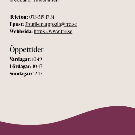
Telefon:
073-519 17 31
Epost:
3butiken.uppsala@tre.se
Webbsida:
https://www.tre.se
Öppettider
Vardagar:
10-19
Lördagar:
10-17
Söndagar:
12-17