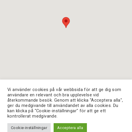
Vi använder cookies på vår webbsida för att ge dig som
användare en relevant och bra upplevelse vid
återkommande besök. Genom att klicka "Acceptera alla",
ger du medgivande till användandet av alla cookies. Du
kan klicka på "Cookie-inställningar" för att ge ett
Copyright © 2026. Skandia Fastigheter - All Rights
kontrollerat medgivande.
Reserved.
Privacy
Cookie-inställningar
Acceptera alla